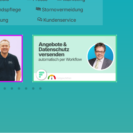
ndspflege
Stornovermeidung
lung
Kundenservice