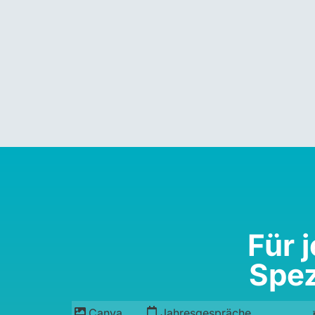
Für 
Spez
Canva
Jahresgespräche