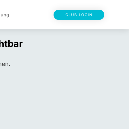
dung
CLUB LOGIN
chtbar
hen.