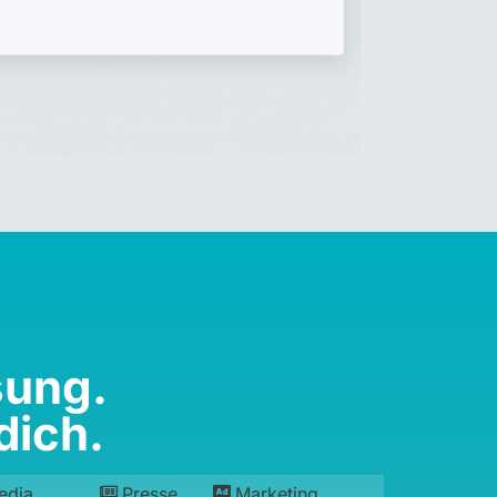
sung.
dich.
edia
Presse
Marketing