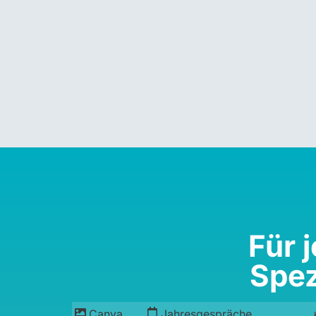
Für 
Spez
Canva
Jahresgespräche