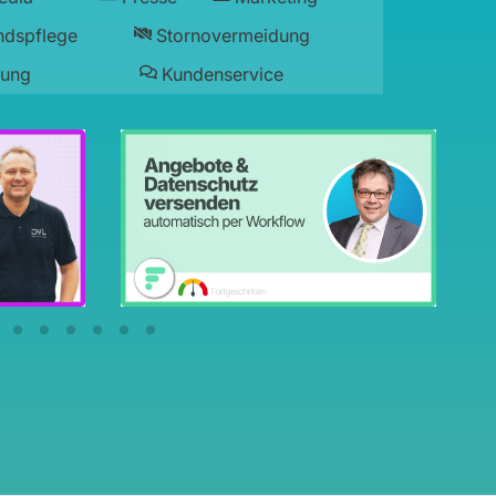
ndspflege
Stornovermeidung
lung
Kundenservice