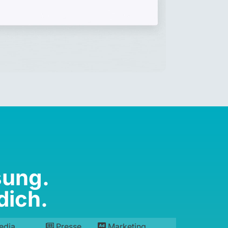
sung.
dich.
edia
Presse
Marketing