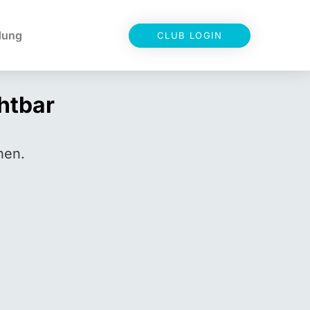
dung
CLUB LOGIN
chtbar
hen.