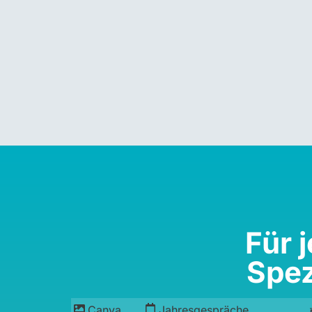
Für 
Spez
Canva
Jahresgespräche