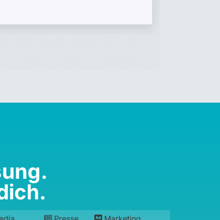
sung.
dich.
edia
Presse
Marketing