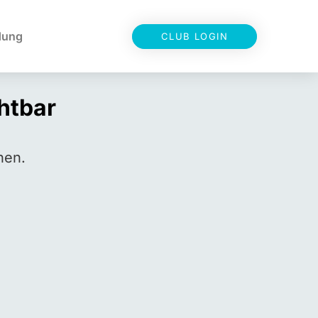
dung
CLUB LOGIN
chtbar
hen.