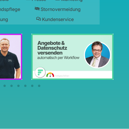
ndspflege
Stornovermeidung
lung
Kundenservice