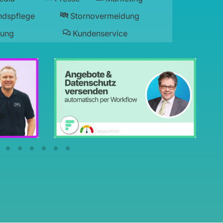
ndspflege
Stornovermeidung
lung
Kundenservice