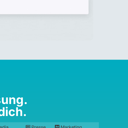
sung.
dich.
edia
Presse
Marketing