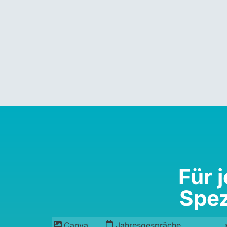
Für 
Spez
Canva
Jahresgespräche