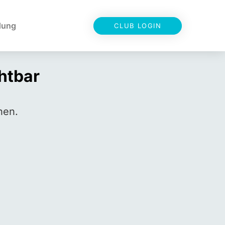
dung
CLUB LOGIN
chtbar
hen.